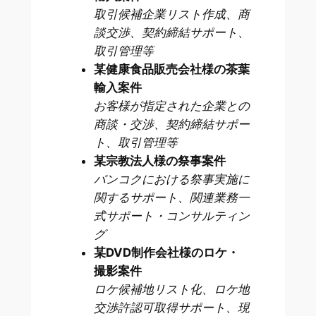
取引候補企業リスト作成、商
談交渉、契約締結サポート、
取引管理等
某健康食品販売会社様の茶葉
輸入案件
お客様が指定された企業との
商談・交渉、契約締結サポー
ト、取引管理等
某宗教法人様の祭事案件
バンコクにおける祭事実施に
関するサポート、関連業務一
式サポート・コンサルティン
グ
某DVD制作会社様のロケ・
撮影案件
ロケ候補地リスト化、ロケ地
交渉許認可取得サポート、現