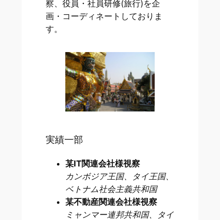
察、役員・社員研修(旅行)を企
画・コーディネートしておりま
す。
実績一部
某IT関連会社様視察
カンボジア王国、タイ王国、
ベトナム社会主義共和国
某不動産関連会社様視察
ミャンマー連邦共和国、タイ