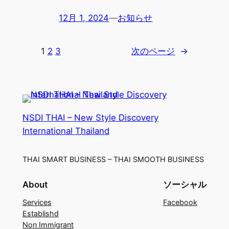
12月 1, 2024
—
お知らせ
1
2
3
次のページ
→
NSDI THAI – New Style Discovery
International Thailand
THAI SMART BUSINESS – THAI SMOOTH BUSINESS
About
ソーシャル
Services
Facebook
Establishd
Non Immigrant